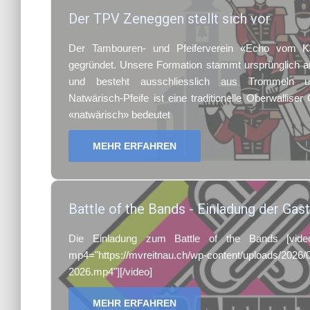
Der TPV Zeneggen stellt sich vor
Der Tambouren- und Pfeiferverein «Echo vom K
gegründet. Unsere Formation stammt ursprünglich a
und besteht ausschliesslich aus Trommeln un
Natwärisch-Pfeife ist eine traditionelle Oberwallise
«natwärisch» bedeutet
MEHR ERFAHREN
Battle of the Bands - Einladung der Gas
Die Einladung zum Battle of the Bands [video
mp4="https://mvreitnau.ch/wp-content/uploads/2026/0
2026.mp4"][/video]
MEHR ERFAHREN