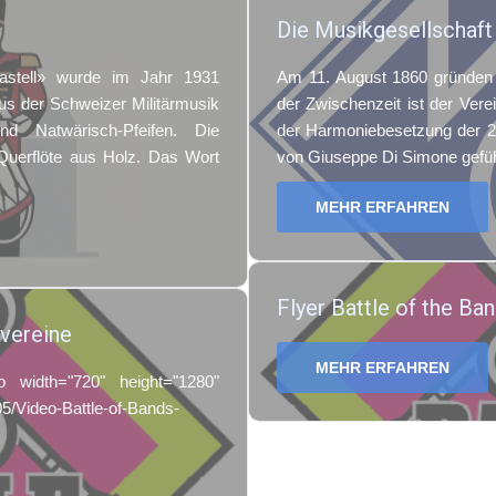
Die Musikgesellschaft 
astell» wurde im Jahr 1931
Am 11. August 1860 gründen 
us der Schweizer Militärmusik
der Zwischenzeit ist der Vere
d Natwärisch-Pfeifen. Die
der Harmoniebesetzung der 2.
r Querflöte aus Holz. Das Wort
von Giuseppe Di Simone gefüh
MEHR ERFAHREN
Flyer Battle of the Ba
tvereine
MEHR ERFAHREN
 width="720" height="1280"
5/Video-Battle-of-Bands-