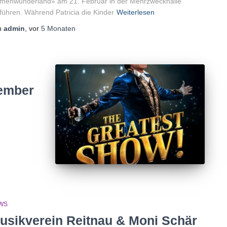
umenwunderland» am 21. Februar in der Mehrzweckhalle
führen. Während Patricia die Kinder
Weiterlesen
n
admin
, vor
5 Monaten
vember
WS
usikverein Reitnau & Moni Schär