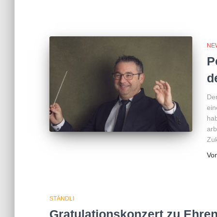
NE
P
d
Der
ein
hab
arb
Zuk
Vo
STÄNDLI
Gratulationskonzert zu Ehren