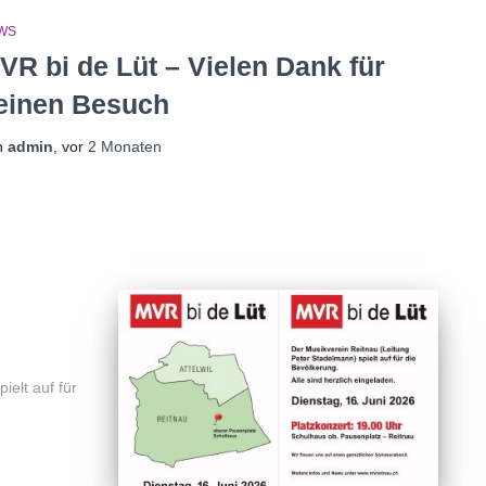
WS
VR bi de Lüt – Vielen Dank für
einen Besuch
n
admin
, vor
2 Monaten
ielt auf für