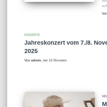
Bl
auf
Vo
KONZERTE
Jahreskonzert vom 7./8. No
2025
Von
admin
, vor
10 Monaten
NE
M