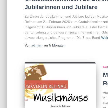
Jubilarinnen und Jubilare
Zu Ehren der Jubilarinnen und Jubilare lud der Musikv
Reitnau am 21. Februar 2026 zum Gratulationskonzert
Insgesamt 12 Jubilarinnen und Jubilare aus der Gemei
der Einladung und genossen zusammen mit ihren Gäs
abwechslungsreiches Programm. Die Brass Band
Weit
Von
admin
, vor
5 Monaten
KO
M
R
Auc
in 
Pat