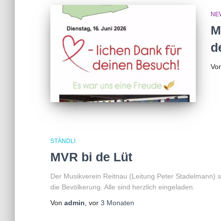
NE
M
d
Vo
STÄNDLI
MVR bi de Lüt
Der Musikverein Reitnau (Leitung Peter Stadelmann) sp
die Bevölkerung. Alle sind herzlich eingeladen.
Von
admin
, vor
3 Monaten