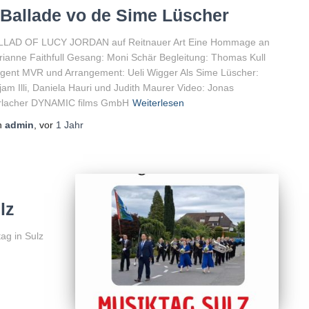
 Ballade vo de Sime Lüscher
LLAD OF LUCY JORDAN auf Reitnauer Art Eine Hommage an
ianne Faithfull Gesang: Moni Schär Begleitung: Thomas Kull
igent MVR und Arrangement: Ueli Wigger Als Sime Lüscher:
jam Illi, Daniela Hauri und Judith Maurer Video: Jonas
rlacher DYNAMIC films GmbH
Weiterlesen
n
admin
, vor
1 Jahr
lz
ag in Sulz