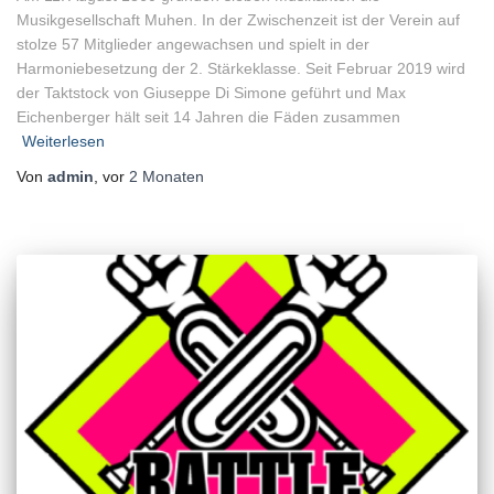
Musikgesellschaft Muhen. In der Zwischenzeit ist der Verein auf
stolze 57 Mitglieder angewachsen und spielt in der
Harmoniebesetzung der 2. Stärkeklasse. Seit Februar 2019 wird
der Taktstock von Giuseppe Di Simone geführt und Max
Eichenberger hält seit 14 Jahren die Fäden zusammen
Weiterlesen
Von
admin
, vor
2 Monaten