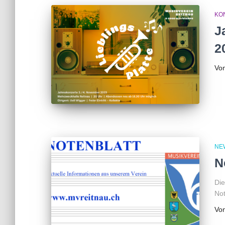
KO
J
2
Vo
NE
N
Die
Not
Vo