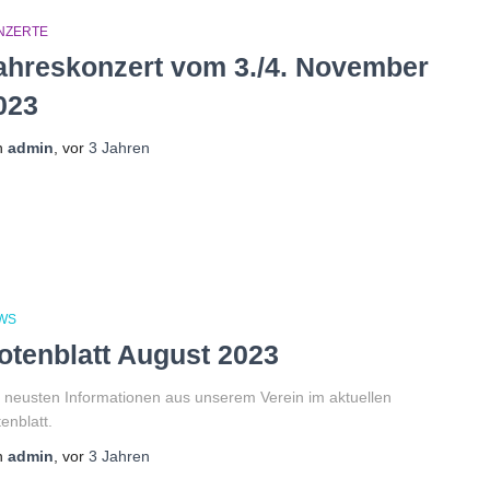
NZERTE
ahreskonzert vom 3./4. November
023
n
admin
, vor
3 Jahren
WS
otenblatt August 2023
 neusten Informationen aus unserem Verein im aktuellen
enblatt.
n
admin
, vor
3 Jahren