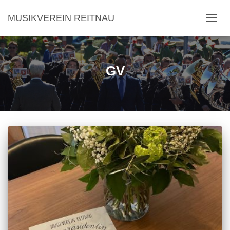
MUSIKVEREIN REITNAU
NAVI
GV