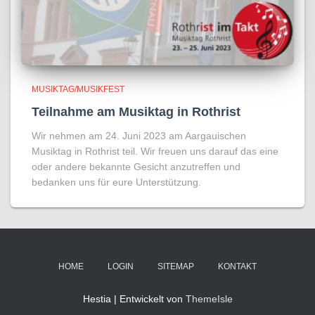
MUSIKTAG/MUSIKFEST
Teilnahme am Musiktag in Rothrist
Wir nehmen am 24. Juni 2023 am Aargauischen
Musiktag in Rothrist teil. Wir freuen uns darauf das eine
oder andere bekannte Gesicht anzutreffen und
bedanken uns für eure Unterstützung.
HOME
LOGIN
SITEMAP
KONTAKT
Hestia | Entwickelt von
ThemeIsle